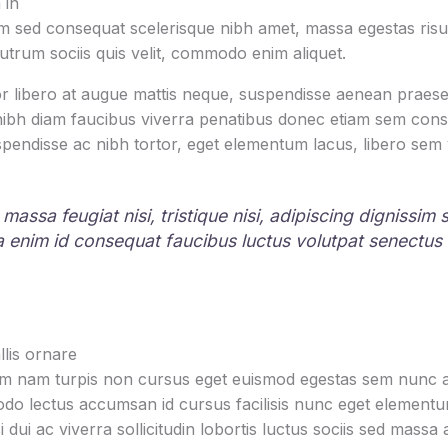
 in
 sed consequat scelerisque nibh amet, massa egestas risus
rutrum sociis quis velit, commodo enim aliquet.
r libero at augue mattis neque, suspendisse aenean praesen
 nibh diam faucibus viverra penatibus donec etiam sem con
pendisse ac nibh tortor, eget elementum lacus, libero sem
 massa feugiat nisi, tristique nisi, adipiscing dignissim
la enim id consequat faucibus luctus volutpat senectus
lis ornare
um nam turpis non cursus eget euismod egestas sem nunc am
o lectus accumsan id cursus facilisis nunc eget element
i dui ac viverra sollicitudin lobortis luctus sociis sed mas