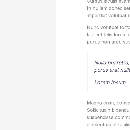
Cursus iaculis etiam
In nullam donec sem
imperdiet volutpat 
Nunc volutpat torto
laoreet felis lorem
purus non arcu sus
Nulla pharetra,
purus erat nul
Lorem Ipsum
Magna enim, conval
Sollicitudin bibend
suspendisse commod
elementum et facilis