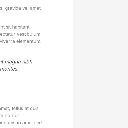
, gravida vel amet,
t sit habitant
sectetur vestibulum
 viverra elementum.
 sit magna nibh
 montes.
et, tellus at duis
um non ut
sa accumsan amet sed